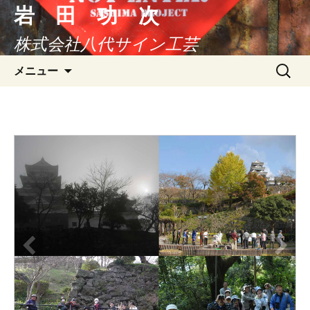
コ
岩 田 功 次
ン
株式会社八代サイン工芸
テ
ン
検
メニュー
ツ
索:
へ
ス
キ
ッ
プ